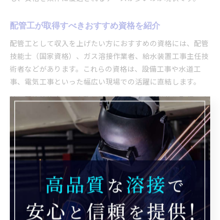
配管工が取得すべきおすすめ資格を紹介
配管工として収入を上げたい方におすすめの資格には、配管
技能士（国家資格）、ガス溶接作業者、給水装置工事主任技
術者などがあります。これらの資格は、設備工事や水道工
事、電気工事といった幅広い現場での活躍に直結します。
特に配管技能士は、実務経験を積みながら段階的に取得でき
るため、正社員や中途採用でも評価が高いです。また、現場
での安全管理や技術力向上にも役立つため、長生村で配管工
として長く働きたい方には必須といえるでしょう。資格取得
によって仕事の幅が広がり、求人応募時の給与条件交渉も有
利になります。
資格支援制度を活用した配管工の年収向上
千葉県長生郡長生村の配管工求人では、資格支援制度を導入