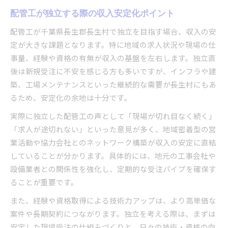
配管工が独立する際の収入安定化ポイント
配管工が千葉県長生郡長生村で独立を目指す場合、収入の安
定が大きな課題となります。特に地域の求人状況や現場の仕
事量、経験や資格の有無が収入の基盤を左右します。独立直
後は新規受注に不安を感じる方も多いですが、インフラや建
築、工場メンテナンスといった継続的な需要が長生村にもあ
るため、安定化の余地は十分です。
実際に独立した配管工の声として「現場が切れ目なく続く」
「求人が途切れない」といった意見が多く、地域密着型の営
業活動や協力会社とのネットワーク構築が収入の安定に直結
していることが分かります。具体的には、地元の工事会社や
設備業者との関係性を強化し、定期的な受注パイプを確保す
ることが重要です。
また、経験や資格取得による技術力アップは、より高単価な
案件や長期契約につながります。独立を考える際は、まずは
安定した現場受注の仕組みづくりと、日々の技術・資格の向