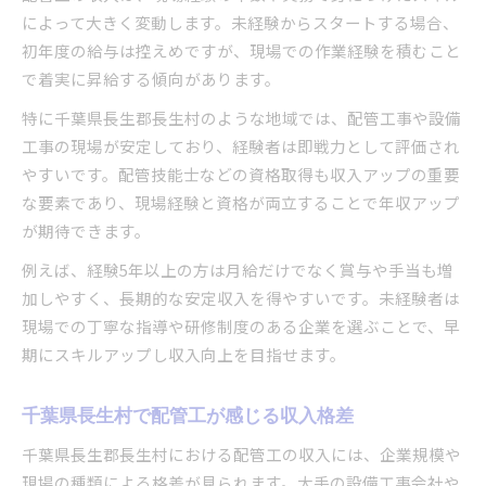
資格取得が配管工の年収に与える影響とは
によって大きく変動します。未経験からスタートする場合、
配管工の資格取得が収入アップに直結する理由
初年度の給与は控えめですが、現場での作業経験を積むこと
で着実に昇給する傾向があります。
配管工が取得すべきおすすめ資格を紹介
資格支援制度を活用した配管工の年収向上
特に千葉県長生郡長生村のような地域では、配管工事や設備
配管工資格で仕事幅が広がるメリット解説
工事の現場が安定しており、経験者は即戦力として評価され
やすいです。配管技能士などの資格取得も収入アップの重要
配管工として資格取得後のキャリア展望
な要素であり、現場経験と資格が両立することで年収アップ
経験を活かし収入安定を目指す50代配管工へ
が期待できます。
50代配管工が経験を武器に収入安定化を図る
例えば、経験5年以上の方は月給だけでなく賞与や手当も増
配管工として長く働くための現場選びの工夫
加しやすく、長期的な安定収入を得やすいです。未経験者は
配管工の年齢別年収推移と50代の現状
現場での丁寧な指導や研修制度のある企業を選ぶことで、早
配管工の技術力と収入アップの相乗効果
期にスキルアップし収入向上を目指せます。
50代配管工が選ぶ賢い転職タイミングとは
配管工として長生村で収入を伸ばす秘訣
千葉県長生村で配管工が感じる収入格差
配管工が長生村で年収を伸ばすための行動指針
千葉県長生郡長生村における配管工の収入には、企業規模や
配管工求人の選び方が収入に与える影響
現場の種類による格差が見られます。大手の設備工事会社や