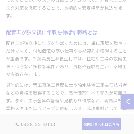
スク対策を徹底することで、長期的な安定経営が見込めま
す。
配管工が独立後に年収を伸ばす戦略とは
配管工が独立後に年収を伸ばすためには、単に現場を増やす
だけでなく、付加価値の高い仕事や長期契約を獲得すること
が重要です。千葉県長生郡長生村では、住宅や工場の設備工
事・保守など多様な案件があり、資格や経験を生かせる場面
が多数存在します。
具体的には、管工事施工管理技士や給水装置工事主任技術者
などの資格を取得することで、高単価案件への参入が可能で
す。また、工事全体の管理や見積もり作成など、現場以外の
業務スキルも年収アップに直結します。成功事例として「資
格取得後に月給が大幅アップした」「賞与や昇給の交渉余地
0438-55-4043
が広がった」といった声が見られます。
お問い合わせはこちら