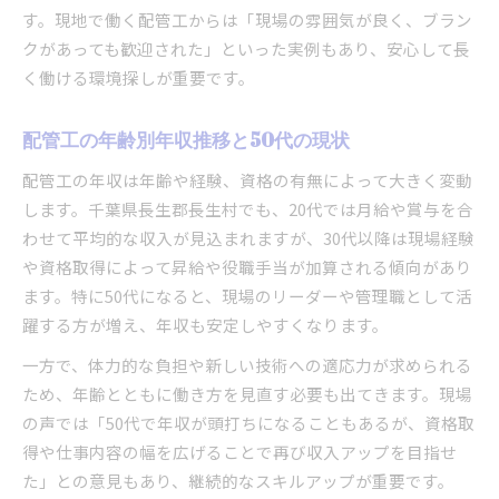
す。現地で働く配管工からは「現場の雰囲気が良く、ブラン
クがあっても歓迎された」といった実例もあり、安心して長
く働ける環境探しが重要です。
配管工の年齢別年収推移と50代の現状
配管工の年収は年齢や経験、資格の有無によって大きく変動
します。千葉県長生郡長生村でも、20代では月給や賞与を合
わせて平均的な収入が見込まれますが、30代以降は現場経験
や資格取得によって昇給や役職手当が加算される傾向があり
ます。特に50代になると、現場のリーダーや管理職として活
躍する方が増え、年収も安定しやすくなります。
一方で、体力的な負担や新しい技術への適応力が求められる
ため、年齢とともに働き方を見直す必要も出てきます。現場
の声では「50代で年収が頭打ちになることもあるが、資格取
得や仕事内容の幅を広げることで再び収入アップを目指せ
た」との意見もあり、継続的なスキルアップが重要です。