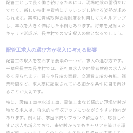
配管工として長く働き続けるためには、現場経験の蓄積だけ
でなく、新しい技術や資格にチャレンジし続ける姿勢が求め
られます。実際に資格取得支援制度を利用してスキルアップ
し、年収を大きく伸ばした事例もあります。将来を見据えた
キャリア形成が、長生村での安定収入の鍵となるでしょう。
配管工求人の選び方が収入に与える影響
配管工の収入を左右する要素の一つが、求人の選び方です。
千葉県長生郡長生村では、正社員求人や経験者歓迎の求人が
多く見られます。賞与や昇給の実績、交通費支給の有無、残
業時間など、求人票に記載されている細かな条件に目を向け
ることが大切です。
特に、設備工事や水道工事、電気工事など幅広い現場経験が
積める求人は、将来的な年収アップにつながりやすい傾向が
あります。例えば、学歴不問やブランク歓迎など、応募しや
すい求人も増えており、未経験からでもキャリアを築ける環
境が整っています。自分に合った条件を見極めて応募するこ