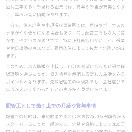
配管工として地域密着で稼ぐためのコツ
公共工事を多く手掛ける企業では、賞与や手当が充実しやす
配管工の現場経験を活かした収入アップ策
く、年収が高い傾向があります。
配管工が転職で年収を増やすポイント
一方で、個人経営や小規模な事業所では、月給やボーナスの
独立を考える配管工に収入変動を抑える方法
水準がやや低めになる場合もあり、同じ配管工でも収入に差
配管工が独立する際の収入安定化ポイント
が生じやすいのが現状です。特に正社員採用かどうか、残業
や休日出勤の有無など、雇用条件によっても大きな違いが出
配管工独立前に知るべき経費管理とリスク
ます。
配管工が独立後に年収を伸ばす戦略とは
このため、求人情報を比較し、自分の希望に合った待遇や職
配管工の仕事量安定性を高める受注術
場環境を選ぶことが、収入格差を解消し安定した生活を送る
配管工独立後も安定収入を維持する工夫
ポイントとなります。先輩配管工の体験談でも「会社選びで
年収が大きく変わった」との声が多く見受けられます。
配管工として働く上での月給や賞与事情
配管工の月給は、未経験者であればおおむね20万円前後から
スタートすることが一般的です。経験や資格によっては25万
円以上、さらに現場リーダーや職長になると30万円台も可能