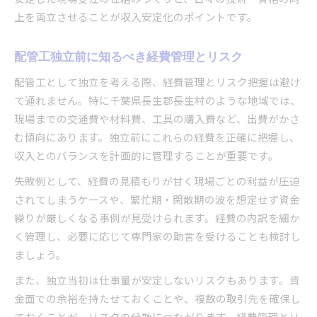
上を両立させることが収入安定化のポイントです。
配管工独立前に知るべき経費管理とリスク
配管工として独立を考える際、経費管理とリスク把握は避け
て通れません。特に千葉県長生郡長生村のような地域では、
現場までの交通費や材料費、工具の購入費など、出費がかさ
む傾向にあります。独立前にこれらの経費を正確に把握し、
収入とのバランスを計画的に管理することが重要です。
失敗例として、経費の見積もりが甘く現場ごとの利益が圧迫
されてしまうケースや、繁忙期・閑散期の波を想定せず資金
繰りが厳しくなる事例が見受けられます。経費の内訳を細か
く管理し、必要に応じて専門家の助言を受けることも検討し
ましょう。
また、独立当初は仕事量が安定しないリスクもあります。資
金面での余裕を持たせておくことや、複数の取引先を確保し
ておくことが、リスクの分散につながります。経費管理とリ