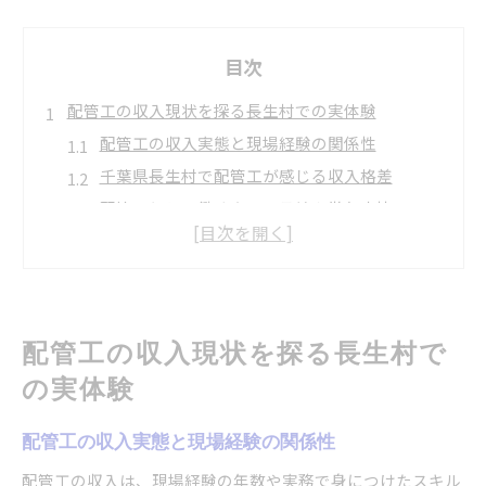
目次
配管工の収入現状を探る長生村での実体験
配管工の収入実態と現場経験の関係性
千葉県長生村で配管工が感じる収入格差
配管工として働く上での月給や賞与事情
配管工求人選びが収入に与える影響
配管工の仕事内容と収入の関係を解説
年収アップを狙う配管工が意識すべき働き方
配管工年収アップのための現場スキル習得法
配管工の収入現状を探る長生村で
配管工が正社員で得られる昇給や福利厚生
の実体験
配管工求人情報のチェックポイントと活用法
配管工が安定収入を目指すための転職戦略
配管工の収入実態と現場経験の関係性
配管工の経験を活かした働き方の選択肢
配管工の収入は、現場経験の年数や実務で身につけたスキル