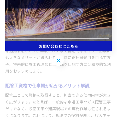
している企業が増えています。これは、会社が資格取得にか
かる費用や受験料を負担し、働きながらスキルアップできる
仕組みです。実際にこの制度を活用した方からは、「現場経
験を積みながら無理なく資格を取得でき、昇給や賞与に結び
ついた」といった声が聞かれます。
資格支援制度を利用する際は、どの資格が対象か、受講や試
験日の調整が可能かを事前に確認することが大切です。制度
お問い合わせはこちら
を活用することで、年収だけでなく長期的なキャリア形成に
も大きなメリットが得られます。特に正社員登用を目指す方
お問い合わせはこちら
や、将来的に施工管理など上位職を目指す方には積極的な利
用をおすすめします。
配管工資格で仕事幅が広がるメリット解説
配管工として資格を取得すると、担当できる仕事内容が大き
く広がります。たとえば、一般的な水道工事やガス配管工事
だけでなく、設備工事や建築現場での専門作業も任されるよ
うになります。これにより、現場での役割が増え、収入アッ