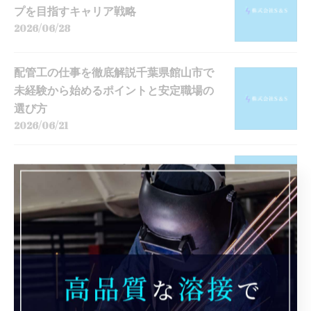
プを目指すキャリア戦略
2026/06/28
配管工の仕事を徹底解説千葉県館山市で
未経験から始めるポイントと安定職場の
選び方
2026/06/21
配管工のスキルアップで資格取得と将来
性を見極める実践ガイド
2026/06/14
配管工の福利厚生を千葉県我孫子市で徹
底解説！手取りや賞与・現場の実態も詳
しく紹介
2026/06/07