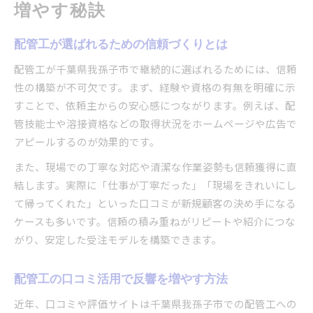
増やす秘訣
配管工が口コミや評価を活かすポイント
配管工のチラシ戦略で地域から信頼を得る方法
配管工が選ばれるための信頼づくりとは
配管工に必要な地元密着のPR術を解説
配管工が千葉県我孫子市で継続的に選ばれるためには、信頼
問い合わせが増える地元配管工の工夫
性の構築が不可欠です。まず、経験や資格の有無を明確に示
配管工の即日対応が問い合わせ増加に直結
すことで、依頼主からの安心感につながります。例えば、配
管技能士や溶接資格などの取得状況をホームページや広告で
配管工の作業事例紹介が信頼感を高める理由
アピールするのが効果的です。
配管工の料金明確化が選ばれるポイント
配管工が地元で信頼を築くための心得とは
また、現場での丁寧な対応や清潔な作業姿勢も信頼獲得に直
結します。実際に「仕事が丁寧だった」「現場をきれいにし
配管工のアフターフォローでリピート獲得
て帰ってくれた」といった口コミが新規顧客の決め手になる
反響型営業で配管工の受注を伸ばす方法
ケースも多いです。信頼の積み重ねがリピートや紹介につな
配管工の口コミ営業が受注増加に効果的な理由
がり、安定した受注モデルを構築できます。
配管工の紹介制度で反響を広げる仕組み
配管工のポータルサイト活用で案件獲得
配管工の口コミ活用で反響を増やす方法
配管工がレビューを増やす具体的な施策
近年、口コミや評価サイトは千葉県我孫子市での配管工への
配管工の反響営業で広告費最適化を目指す