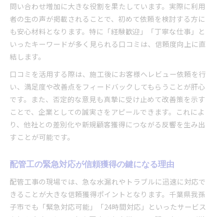
問い合わせ増加に大きな役割を果たしています。実際に利用
配管工への反響が集まる理由と成功ポイント
者の生の声が掲載されることで、初めて依頼を検討する方に
配管工の対応力が高評価につながる要因
も安心材料となります。特に「経験歓迎」「丁寧な仕事」と
配管工の誠実な対応が反響増加の原動力
いったキーワードが多く見られる口コミは、信頼度向上に直
結します。
配管工の明確な見積もりが信頼を生む理由
配管工の柔軟な提案が顧客満足度を向上
口コミを活用する際は、施工後にお客様へレビュー依頼を行
い、満足度や改善点をフィードバックしてもらうことが肝心
配管工の実績公開で信頼を勝ち取るコツ
です。また、否定的な意見も真摯に受け止めて改善策を示す
千葉県我孫子市で選ばれる配管工になるには
ことで、企業としての誠実さをアピールできます。これによ
配管工の資格取得で信頼と差別化を実現
り、他社との差別化や新規顧客獲得につながる反響を生み出
配管工の丁寧な現場対応がリピートを生む
すことが可能です。
配管工の地元向け情報発信が集客力に直結
配管工が選ばれるための強みの見せ方
配管工の緊急対応が信頼獲得の鍵になる理由
配管工の誠実な対応で顧客満足度を高める
配管工事の現場では、急な水漏れやトラブルに迅速に対応で
きることが大きな信頼獲得ポイントとなります。千葉県我孫
子市でも「緊急対応可能」「24時間対応」といったサービス