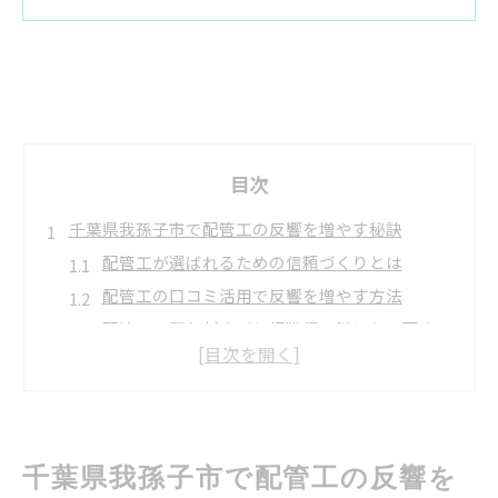
目次
千葉県我孫子市で配管工の反響を増やす秘訣
配管工が選ばれるための信頼づくりとは
配管工の口コミ活用で反響を増やす方法
配管工の緊急対応が信頼獲得の鍵になる理由
配管工の評判アップに欠かせない工夫とは
配管工の問い合わせが増える広告戦略の考え方
配管工による集客力アップの実践法とは
配管工の強みをアピールする集客法の基本
千葉県我孫子市で配管工の反響を
配管工のWEB活用で見込み客を増やすコツ