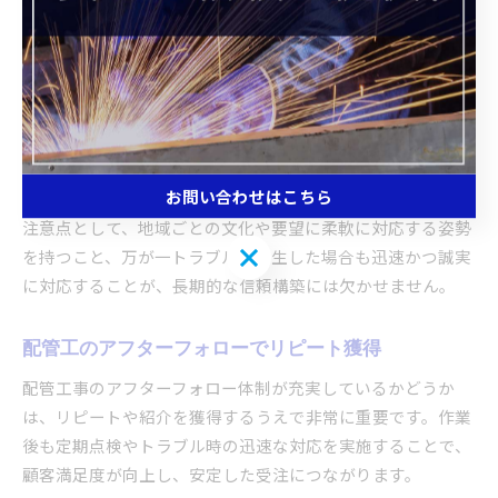
実な対応と地域密着型のサービス精神が不可欠です。顔の見
える関係づくりや、長期的なアフターサポートの提供が、リ
ピーターや口コミによる新規顧客獲得につながります。
具体的には、現場でのマナーや清潔な身だしなみ、丁寧な説
明や作業後の清掃まで徹底することが大切です。また、地域
のイベントや防災訓練への協力、地元企業との連携によるネ
ットワーク拡大も信頼感アップの要因となります。
お問い合わせはこちら
注意点として、地域ごとの文化や要望に柔軟に対応する姿勢
お問い合わせはこちら
を持つこと、万が一トラブルが発生した場合も迅速かつ誠実
に対応することが、長期的な信頼構築には欠かせません。
配管工のアフターフォローでリピート獲得
配管工事のアフターフォロー体制が充実しているかどうか
は、リピートや紹介を獲得するうえで非常に重要です。作業
後も定期点検やトラブル時の迅速な対応を実施することで、
顧客満足度が向上し、安定した受注につながります。