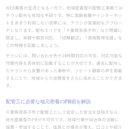
WEB集客が主流となる一方で、地域密着型の配管工事業では
チラシ配布も有効な手段です。特に高齢者層やインターネッ
トをあまり利用しない世帯には、チラシが直接的なアプロー
チとなります。配布エリアを「千葉県我孫子市」など明確に
限定し、実績や緊急対応、「経験歓迎」「資格取得支援」な
どの特徴を記載しましょう。
チラシには、問い合わせ先や24時間対応の可否、対応可能な
作業内容を具体的に記載することが大切です。過去に配布し
たチラシから反響があった事例や、リピート顧客の声を掲載
することで、地域からの信頼度をさらに高めることができま
す。
配管工に必要な地元密着のPR術を解説
千葉県我孫子市で配管工として安定した受注を目指すなら、
地元密着型のPRが不可欠です。地域行事や自治体の活動に
協賛・参加することで、住民との接点が増え、口コミや紹介