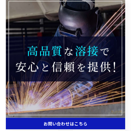
挑戦精神
作品作り
時間管理
新しいこと
素敵な一年
更新
< 前のページ
一覧に戻る
次のページ >
関連タグ
お問い合わせはこちら
#溶接